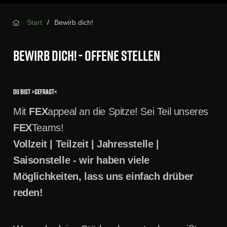
Start
Bewirb dich!
Bewirb dich! - Offene Stellen
du bist >GEFRAGT<
Mit
FEX
appeal an die Spitze! Sei Teil unseres
FEX
Teams!
>DAS IST EIN FEX<
Vollzeit | Teilzeit | Jahresstelle |
Saisonstelle - wir haben viele
DAS IST EIN FEX...
Möglichkeiten, lass uns einfach drüber
reden!