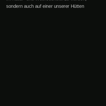
sondern auch auf einer unserer Hütten
-
Knapplhütte
,
Bergschlössl
und
Gumpenbar
!
Aktuelle Stellenangebote